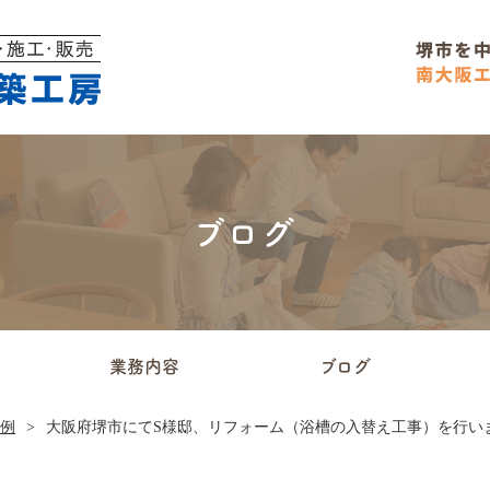
ブログ
業務内容
ブログ
例
大阪府堺市にてS様邸、リフォーム（浴槽の入替え工事）を行い
外装・外構工事
リフォーム
その他
水回りリフォーム
SOUFAについて
内装リフォーム
水回り豆知識
内装豆知識
AIR PLOT
施工事例
お知らせ