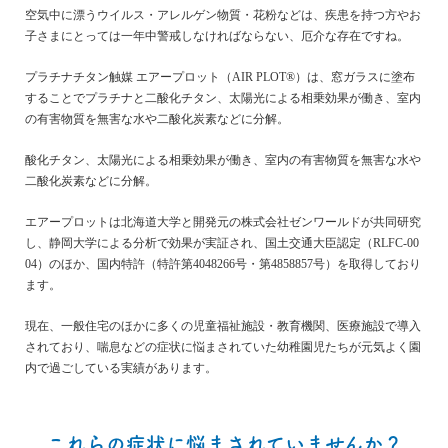
空気中に漂うウイルス・アレルゲン物質・花粉などは、疾患を持つ方やお
子さまにとっては一年中警戒しなければならない、厄介な存在ですね。
プラチナチタン触媒 エアープロット（AIR PLOT®）は、窓ガラスに塗布
することでプラチナと二酸化チタン、太陽光による相乗効果が働き、室内
の有害物質を無害な水や二酸化炭素などに分解。
酸化チタン、太陽光による相乗効果が働き、室内の有害物質を無害な水や
二酸化炭素などに分解。
エアープロットは北海道大学と開発元の株式会社ゼンワールドが共同研究
し、静岡大学による分析で効果が実証され、国土交通大臣認定（RLFC-00
04）のほか、国内特許（特許第4048266号・第4858857号）を取得しており
ます。
現在、一般住宅のほかに多くの児童福祉施設・教育機関、医療施設で導入
されており、喘息などの症状に悩まされていた幼稚園児たちが元気よく園
内で過ごしている実績があります。
これらの症状に悩まされていませんか？