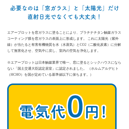
必要なのは「窓ガラス」と「太陽光」だけ
直射日光でなくても大丈夫！
エアープロットを窓ガラスに塗ることにより、プラチナチタン触媒ガラス
コーティング膜を窓ガラスの表面上に形成します。 これに太陽光（紫外
線）が当たると有害有機物質を水（水蒸気）とCO2（二酸化炭素）に分解
して無害化させ、空気中に戻し、室内の空気を浄化します。
※エアープロットは日本触媒業界で唯一、窓に塗るとシックハウスになら
ない「国土交通大臣認定居室」に認定されました。 （ホルムアルデヒト
（HCHO）を国が定めている基準値以下に保ちます。）